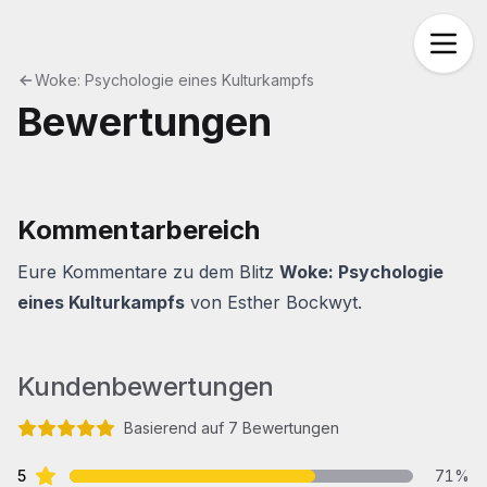
Woke: Psychologie eines Kulturkampfs
Bewertungen
Kundenbewertungen
Kommentarbereich
Eure Kommentare zu dem Blitz
Woke: Psychologie
eines Kulturkampfs
von
Esther Bockwyt
.
Kundenbewertungen
Basierend auf
7
Bewertungen
4.571428571428571
von 5 Sternen
Sterne Bewertungen
Bewertungsdetails
5
71
%