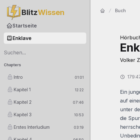
Blitz
Wissen
Buch
Startseite
Startseite
Hörbuc
Enklave
Enk
Volker Z
Chapters
179:4
Intro
01:01
Kapitel 1
12:22
Ein jung
auf eine
Kapitel 2
07:46
unter d
Kapitel 3
10:53
die Spur
herrsche
Erstes Interludium
03:19
Unbedin
Kapitel 4
06:50