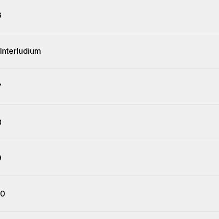
6
Interludium
7
8
9
10