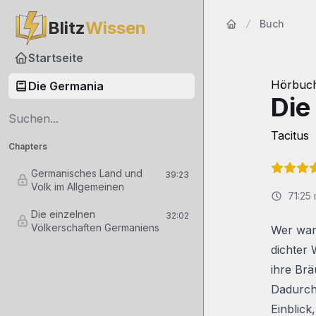
Blitz
Wissen
Buch
Startseite
Startseite
Hörbuc
Die Germania
Die
Tacitus
Chapters
Germanisches Land und
39:23
Volk im Allgemeinen
71:25
Die einzelnen
32:02
Völkerschaften Germaniens
Wer war
dichter 
ihre Brä
Dadurch 
Einblick