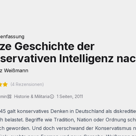
enfassung
ze Geschichte der
servativen Intelligenz na
nz Weißmann
(
4
Rezensionen)
min
Historie & Militaria
1
Seiten
, 2011
5 galt konservatives Denken in Deutschland als diskreditie
h belastet. Begriffe wie Tradition, Nation oder Ordnung sch
ch geworden. Und doch verschwand der Konservatismus ni