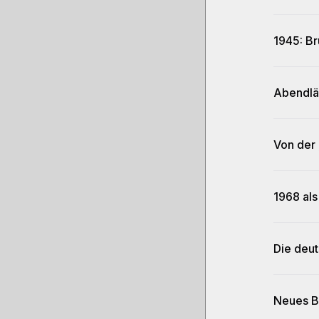
1945: Br
Abendlä
Von der 
1968 al
Die deut
Neues B