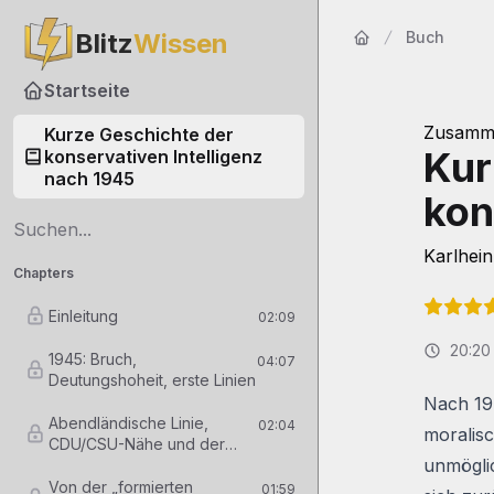
Blitz
Wissen
Buch
Startseite
Startseite
Zusamm
Kurze Geschichte der
Kur
konservativen Intelligenz
nach 1945
kon
Karlhei
Chapters
Einleitung
02:09
20:20
1945: Bruch,
04:07
Deutungshoheit, erste Linien
Nach 194
Abendländische Linie,
02:04
moralisc
CDU/CSU-Nähe und der
unmögli
„Weststaat“
Von der „formierten
01:59