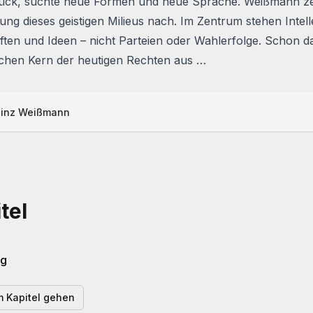
rück, suchte neue Formen und neue Sprache. Weißmann ze
ung dieses geistigen Milieus nach. Im Zentrum stehen Intell
iften und Ideen – nicht Parteien oder Wahlerfolge. Schon 
ichen Kern der heutigen Rechten aus …
einz Weißmann
tel
ng
 Kapitel gehen