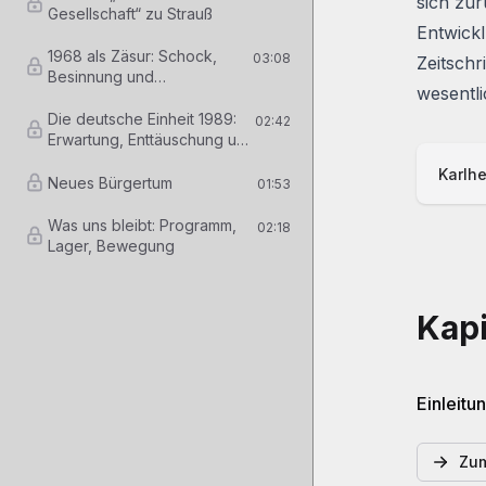
sich zu
Gesellschaft“ zu Strauß
Entwickl
1968 als Zäsur: Schock,
03:08
Zeitschr
Besinnung und
wesentl
Gegenoffensive
Die deutsche Einheit 1989:
02:42
Erwartung, Enttäuschung und
theoretischer Anker
Karlh
Neues Bürgertum
01:53
Was uns bleibt: Programm,
02:18
Lager, Bewegung
Kapi
Einleitu
Zum