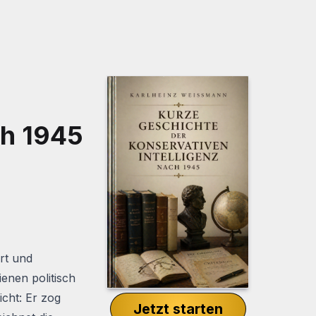
ch 1945
rt und
ienen politisch
cht: Er zog
Jetzt starten