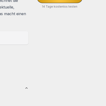
ichnet die
ektuelle,
14 Tage kostenlos testen
das macht einen