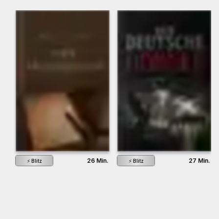
26 Min.
27 Min.
⚡
Blitz
⚡
Blitz