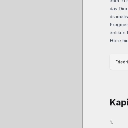
aber zu
das Dion
dramatis
Fragmen
antiken 
Höre hi
Friedr
Kapi
1.