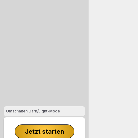
Umschalten Dark/Light-Mode
Jetzt starten
Footer