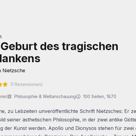
h
 Geburt des tragischen
dankens
h Nietzsche
(
1
Rezensionen)
 min
Philosophie & Weltanschauung
100
Seiten
, 1870
he, zu Lebzeiten unveröffentlichte Schrift Nietzsches: Er ze
ild seiner ästhetischen Philosophie, in der zwei antike Göt
g der Kunst werden. Apollo und Dionysos stehen für zwei 