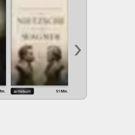
›
4 St. 0 Min.
Min.
51 Min.
📖
Hörbuch
📖
Hörbuch