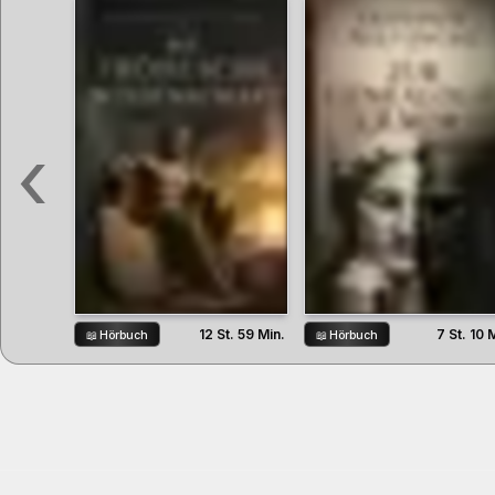
‹
12 St. 59 Min.
7 St. 10 
📖
Hörbuch
📖
Hörbuch