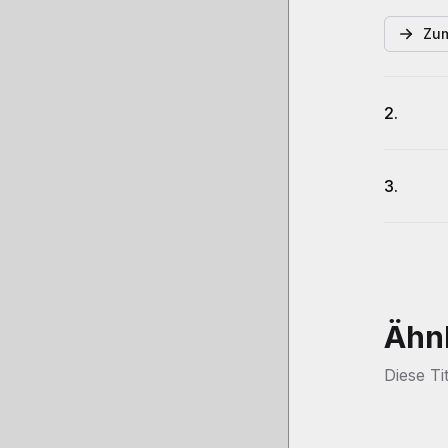
Zum
2.
3.
Ähn
Diese Ti