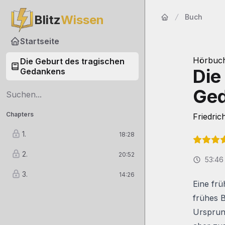
Blitz
Wissen
Buch
Startseite
Startseite
Hörbuc
Die Geburt des tragischen
Die
Gedankens
Ge
Chapters
Friedric
1.
18:28
2.
20:52
53:46
3.
14:26
Eine frü
frühes B
Ursprun