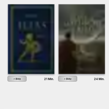
21 Min.
24 Min.
⚡
Blitz
⚡
Blitz