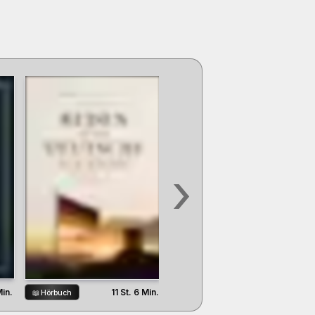
›
Min.
53 Min.
11 St. 6 Min.
📖
Hörbuch
📖
Hörbuch