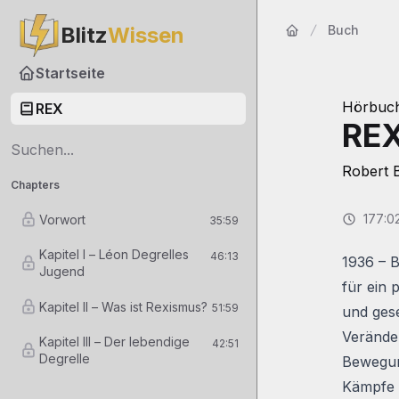
Blitz
Wissen
Buch
Startseite
Startseite
Hörbuc
REX
RE
Robert B
Chapters
177:0
Vorwort
35:59
Kapitel I – Léon Degrelles
46:13
1936 – 
Jugend
für ein 
Kapitel II – Was ist Rexismus?
51:59
und gese
Veränder
Kapitel III – Der lebendige
42:51
Degrelle
Bewegung
Kämpfe e