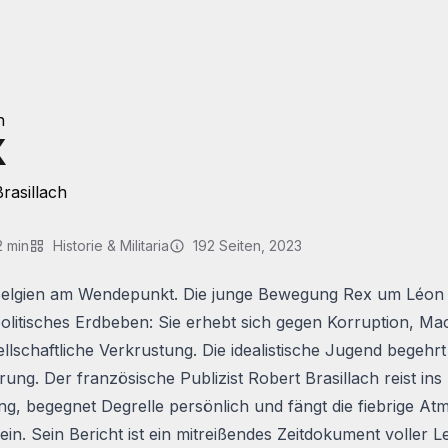
h
X
rasillach
2
min
Historie & Militaria
192
Seiten
, 2023
Belgien am Wendepunkt. Die junge Bewegung
Rex
um Léon D
politisches Erdbeben: Sie erhebt sich gegen Korruption, M
llschaftliche Verkrustung. Die idealistische Jugend begehrt
ung. Der französische Publizist Robert Brasillach reist ins
, begegnet Degrelle persönlich und fängt die fiebrige At
in. Sein Bericht ist ein mitreißendes Zeitdokument voller L