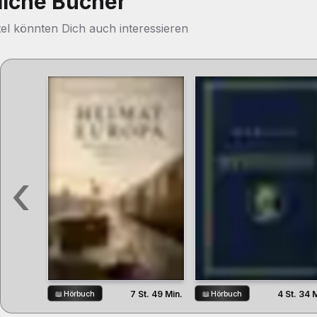
liche Bücher
tel könnten Dich auch interessieren
‹
7 St. 49 Min.
4 St. 34 
📖
Hörbuch
📖
Hörbuch