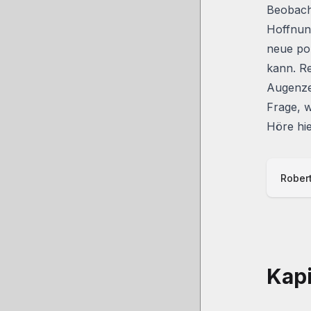
Beobacht
Hoffnung
neue pol
kann.
R
Augenze
Frage, w
Höre hi
Robert
Kapi